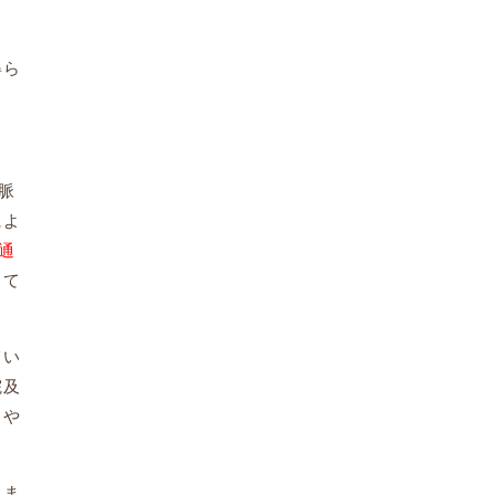
得ら
脈
によ
通
って
てい
院及
りや
れま