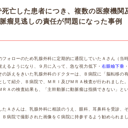
血で死亡した患者につき、複数の医療機関
動脈瘤見逃しの責任が問題になった事例
フォローのため乳腺外科に定期的に通院していたＡさん（当
覚えるようになり、
９月に入って、急な視力低下・
右眼瞼下垂
その訴えをきいた乳腺外科のドクターは、Ｂ病院に「脳転移の
として紹介、Ｂ病院で、ＭＲＩ及びＭＲＡ検査が行われました
ＭＲＡの検査結果も、「
主幹動脈に動脈瘤は指摘できない」と
たＡさんは、乳腺外科に相談のうえ、眼科、耳鼻科を受診、
、Ｂ病院で撮影された画像をＣ病院に持参するよう勧められま