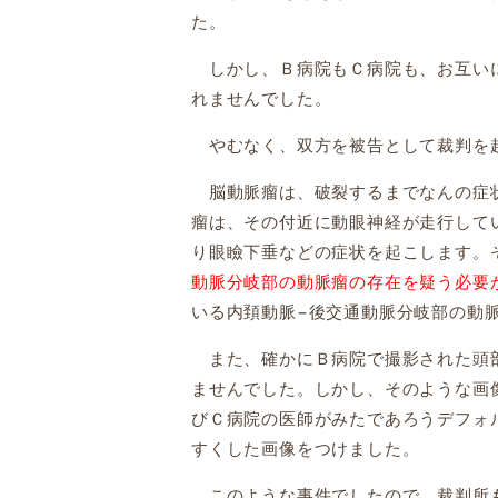
た。
しかし、Ｂ病院もＣ病院も、お互いに
れませんでした。
やむなく、双方を被告として裁判を
脳動脈瘤は、破裂するまでなんの症
瘤は、その付近に動眼神経が走行して
り眼瞼下垂などの症状を起こします。
動脈分岐部の動脈瘤の存在を疑う必要
いる内頚動脈
−
後交通動脈分岐部の動
また、確かにＢ病院で撮影された頭部
ませんでした。しかし、そのような画
びＣ病院の医師がみたであろうデフォ
すくした画像をつけました。
このような事件でしたので、裁判所も