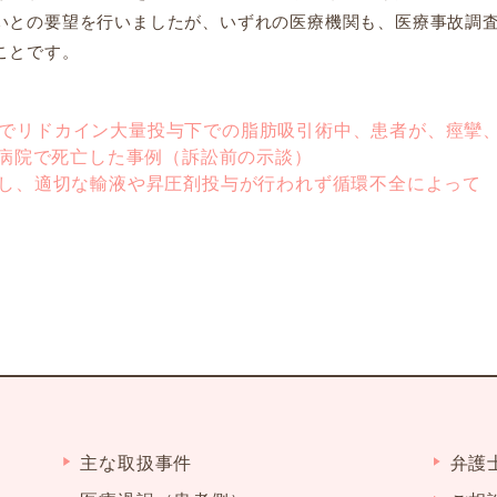
いとの要望を行いましたが、いずれの医療機関も、医療事故調
ことです。
ックでリドカイン大量投与下での脂肪吸引術中、患者が、痙攣
病院で死亡した事例（訴訟前の示談）
に対し、適切な輸液や昇圧剤投与が行われず循環不全によって
）
主な取扱事件
弁護