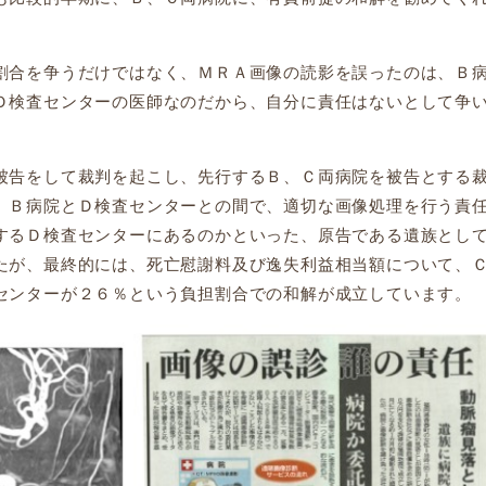
合を争うだけではなく、ＭＲＡ画像の読影を誤ったのは、Ｂ
Ｄ検査センターの医師なのだから、自分に責任はないとして争
告をして裁判を起こし、先行するＢ、Ｃ両病院を被告とする
、Ｂ病院とＤ検査センターとの間で、適切な画像処理を行う責
するＤ検査センターにあるのかといった、原告である遺族とし
たが、最終的には、死亡慰謝料及び逸失利益相当額について、
センターが２６％という負担割合での和解が成立しています。