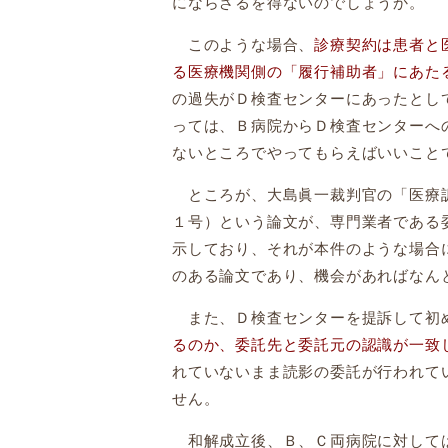
にならざるを得ないのでしょうか。
このような場合、
診療契約は患者と
る医療機関側の「履行補助者」にあた
の過失がＤ検査センターにあったとし
っては、Ｂ病院からＤ検査センターへ
ないところでやってもらえばいいこと
ところが、大島眞一裁判官の「医療訴
１号）という論文が、専門業者である
示しており、それが本件のような場合
のある論文であり、機会があればなん
また、Ｄ検査センターを提訴して初
るのか、委託先と委託元の認識が一致
れていないまま読影の委託が行われて
せん。
和解成立後、Ｂ、Ｃ両病院に対しては