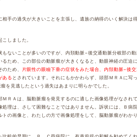
相手の過失が大きいことを主張し、遺族の納得のいく解決は
起こしました。
状もないことが多いのですが、
内頚動脈
−
後交通動脈分岐部の動
いるため、この部位の動脈瘤が大きくなると、動眼神経の圧迫
そのため、
片眼性の眼瞼下垂の症状をみた場合、内頚動脈
−
後交
がある
とされています。それにもかかわらず、頭部ＭＲＡに写
脈瘤を見逃したという過失はあまりに明らかでした。
ＭＲＡは、脳動脈瘤を発見するのに適した画像処理がなされ
像処理は、さして困難なことではありません。訴状には、Ｂ病
ルトの画像と、わたしの方で画像処理をして、脳動脈瘤がわか
比較的早期に、Ｂ、Ｃ両病院に、有責前提の和解を勧めてく