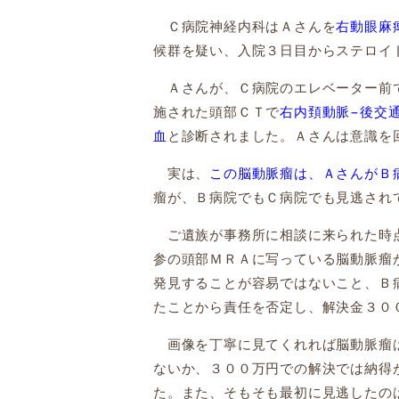
Ｃ病院神経内科はＡさんを
右動眼麻
候群を疑い、入院３日目からステロイ
Ａさんが、Ｃ病院のエレベーター前で
施された頭部ＣＴで
右内頚動脈−
後交
血
と診断されました。Ａさんは意識を
実は、
この脳動脈瘤は、ＡさんがＢ
瘤が、Ｂ病院でもＣ病院でも見逃され
ご遺族が事務所に相談に来られた時点
参の頭部ＭＲＡに写っている脳動脈瘤
発見することが容易ではないこと、Ｂ
たことから責任を否定し、解決金３０
画像を丁寧に見てくれれば脳動脈瘤は
ないか、３００万円での解決では納得
た。また、そもそも最初に見逃したの