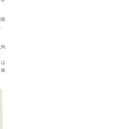
病院
い、
裁判
任
ては
Ｃ病