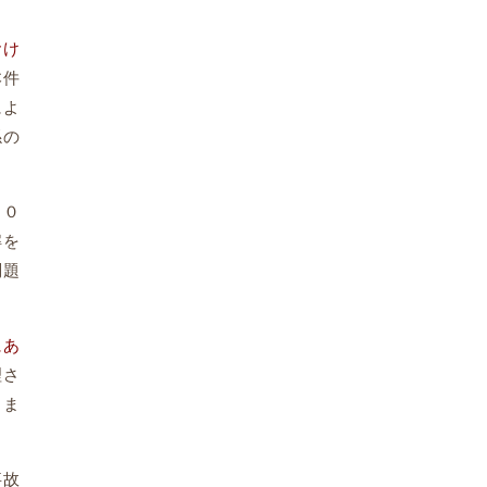
おけ
本件
によ
係の
４０
解を
問題
にあ
理さ
きま
事故