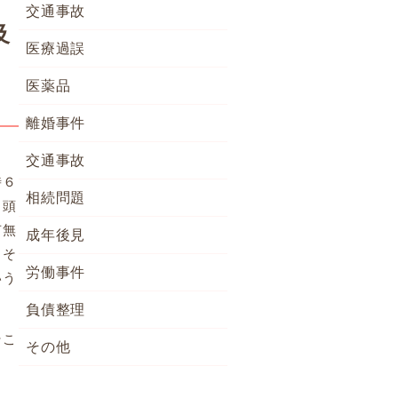
交通事故
及
医療過誤
医薬品
離婚事件
交通事故
時６
相続問題
・頭
有無
成年後見
。そ
労働事件
いう
負債整理
そこ
その他
し