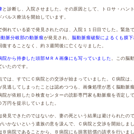
痺
と診断し、入院させました。その原因として、トロサ・ハン
ドパルス療法を開始しています。
倒れている姿で発見されたのは、入院１１日目でした。緊急
通動脈分岐部の動脈瘤
が発見され、
脳動脈瘤破裂によるくも膜下
回復することなく、約３週間後に亡くなりました。
病院から持参した頭部ＭＲＡ画像にも写っていました
。この脳
ていたのです。
では、すでにＣ病院との交渉が始まっていました。Ｃ病院は
が見逃してしまったことは認めつつも、画像処理が悪く脳動脈
病院が依頼したＤ検査センターの読影専門家も動脈瘤を否定し
０万円を提示していました。
発見できたのではないか、妻の死という結果は避けられたの
がいかないという遺族の意を汲んで、Ｃ病院と交渉を開始しま
はＢ病院であることから、Ｂ病院にも損害賠償の請求を行いま