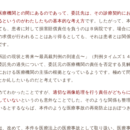
医療機関との間にあるのであって、委託先は、その診療契約に
るというのがわたしたちの基本的な考え方
です。したがって、
ても、患者に対して損害賠償責任を負うのはＢ病院です。場合
の求償が行われることはあり得るとしても、それは患者とは関
です。
訟の現状と将来〜最高裁判例の到達点〜」（判例タイムズ１
委託先の過失について、委託元の医療機関の責任を否定する見
における医療機関の主張の根拠となっているようです。極めて
とか糺したいものだと考えています。
めてわかったことですが、
適切な画像処理を行う責任がどちら
していない
というのも意外なことでした。そのような関係も整
いるとするならば、本件のような医療事故の再発防止はおぼつ
、改めて、本件を医療法上の医療事故として取り扱い、医療