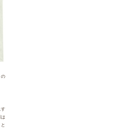
るの
託す
関は
こと