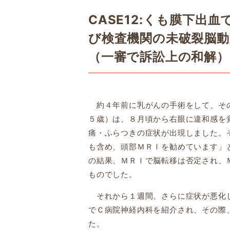
CASE12:くも膜下出
び検査機関の未破裂脳
（一審で訴訟上の和解）
約４年前に乳がんの手術をして、その
５歳）は、８月頃から右眼に違和感を
痛・ふらつきの症状が出現しました
。
も含め、頭部ＭＲＩを勧めています」
の結果、ＭＲＩで脳転移は否定され、
ものでした。
それから１週間、さらに症状が悪化し
でＣ病院神経内科を紹介され、その際
た。