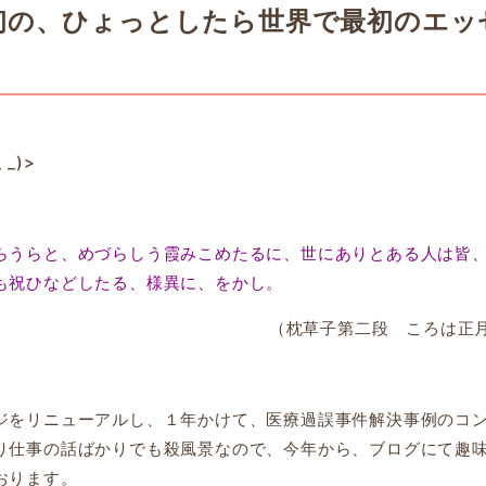
初の、ひょっとしたら世界で最初のエッ
_)>
うらと、めづらしう霞みこめたるに、世にありとある人は皆
も祝ひなどしたる、様異に、をかし。
（枕草子第二段 ころは正
をリニューアルし、１年かけて、医療過誤事件解決事例のコ
り仕事の話ばかりでも殺風景なので、今年から、ブログにて趣
おります。