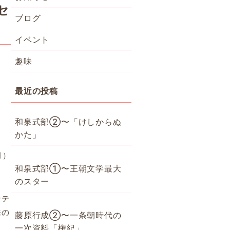
セ
ブログ
イベント
趣味
最近の投稿
、
和泉式部②〜「けしからぬ
かた」
月）
和泉式部①〜王朝文学最大
のスター
ンテ
味の
藤原行成②〜一条朝時代の
一次資料「権紀」