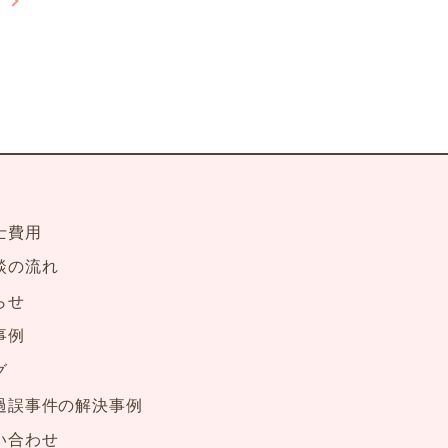
の
士費用
談の流れ
らせ
事例
グ
過誤事件の解決事例
い合わせ