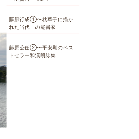
藤原行成①〜枕草子に描か
れた当代一の能書家
藤原公任②〜平安期のベス
トセラー和漢朗詠集