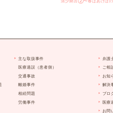
清少納言②〜春はあけぼ
主な取扱事件
弁護
医療過誤（患者側）
ご相
交通事故
お知
題
離婚事件
解決
相続問題
ブロ
労働事件
医療
お問