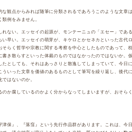
な観点からみれば随筆に分類されるであろうこのような文章
く類例をみません。
れない。エッセイの起源が、モンテーニュの「エセー」であ
らい早い。エッセイの萌芽が、キケロとかセネカといった古代
おそらく哲学や宗教に関する考察を中心としたものであって、
に書き散らすといった体裁のものではなかったのではないか。
したとしても、それはあっさりと散逸してしまっていて、今日
こういった文章を価値のあるものとして筆写を繰り返し、後代
化ではないのか。
のか腐しているのかよく分からなってしまいますが、おそら
津保』、『落窪』という先行作品群があります。これは、今