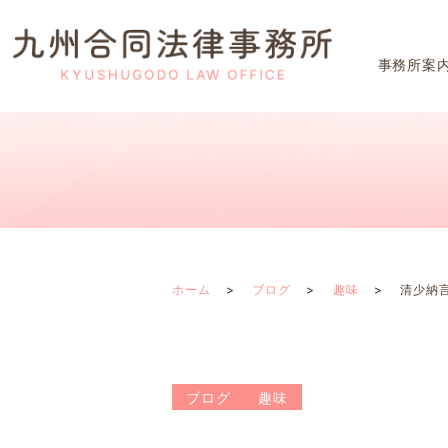
事務所案
ホーム
ブログ
趣味
清少納
ブログ
趣味