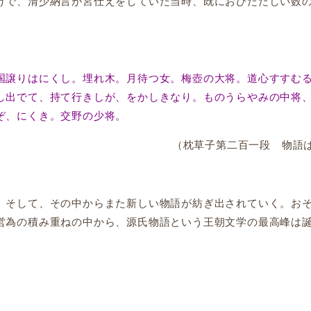
けで、清少納言が宮仕えをしていた当時、既におびただしい数
。
譲りはにくし。埋れ木。月待つ女。梅壺の大将。道心すすむ
し出でて、持て行きしが、をかしきなり。ものうらやみの中将
ぞ、にくき。交野の少将。
（枕草子第二百一段 物語
そして、その中からまた新しい物語が紡ぎ出されていく。お
営為の積み重ねの中から、源氏物語という王朝文学の最高峰は