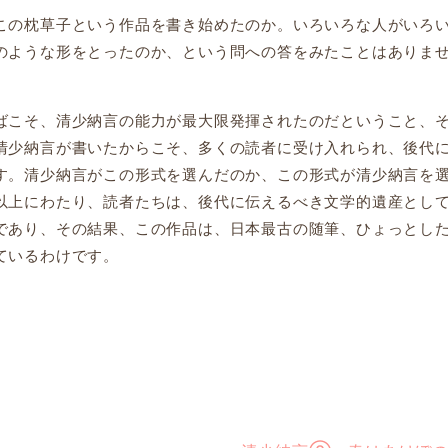
の枕草子という作品を書き始めたのか。いろいろな人がいろ
のような形をとったのか、という問への答をみたことはありま
こそ、清少納言の能力が最大限発揮されたのだということ、
清少納言が書いたからこそ、多くの読者に受け入れられ、後代
す。清少納言がこの形式を選んだのか、この形式が清少納言を
以上にわたり、読者たちは、後代に伝えるべき文学的遺産とし
であり、その結果、この作品は、日本最古の随筆、ひょっとし
ているわけです。