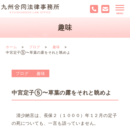
趣味
ホーム
ブログ
趣味
中宮定子⑤〜草葉の露をそれと眺めよ
ブログ
趣味
中宮定子⑤〜草葉の露をそれと眺めよ
清少納言は、長保２（１０００）年１２月の定子
の死についても、一言も語っていません。