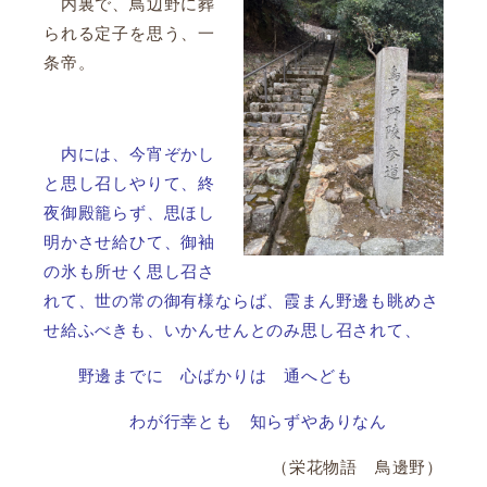
内裏で、鳥辺野に葬
られる定子を思う、一
条帝。
内には、今宵ぞかし
と思し召しやりて、終
夜御殿籠らず、思ほし
明かさせ給ひて、御袖
の氷も所せく思し召さ
れて、世の常の御有様ならば、霞まん野邊も眺めさ
せ給ふべきも、いかんせんとのみ思し召されて、
野邊までに 心ばかりは 通へども
わが行幸とも 知らずやありなん
（栄花物語 鳥邊野）