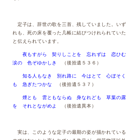
定子は、辞世の歌を三首、残していました。いず
れも、死の床を覆った几帳に結びつけれられていた
と伝えられています。
夜もすがら 契りしことを 忘れずは 恋ひむ
涙の 色ぞゆかしき
（後拾遺５３６）
知る人もなき 別れ路に 今はとて 心ぼそく
も 急ぎたつかな
（後拾遺５３７）
煙とも 雲ともならぬ 身なれども 草葉の露
を それとながめよ
（後拾遺異本）
実は、このような定子の最期の姿が描かれている