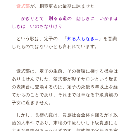
紫式部
が、桐壺更衣の最期に詠ませた
かぎりとて 別るる道の 悲しきに いかまほ
しきは いのちなりけり
という歌は、定子の、「
知る人もなき…
」を意識
したものではないかとも言われています。
紫式部は、定子の生前、その謦咳に接する機会は
ありませんでした。紫式部が彰子サロンという歴史
の表舞台に登場するのは、定子の死後５年以上を経
てからのことであり、それまでは単なる中級貴族の
子女に過ぎません。
しかし、長徳の変は、貴族社会全体を揺るがす政
治的大事件であり、末端の中流ないし下級貴族にも
大きな影響があったはずです。紫式部の父藤原為家