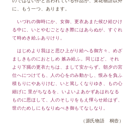
のではないかと言われている作品が、栄花物語以外
に、もう一つ、あります。
いづれの御時にか、女御、更衣あまた候ひ給ひけ
る中に、いとやむごとなき際にはあらぬが、すぐれ
て時めき給ふありけり。
はじめより我はと思ひ上がり給へる御方々、めざ
ましきものにおとしめ 嫉み給ふ。同じほど、それ
より下臈の更衣たちは、まして安からず。朝夕の宮
仕へにつけても、人の心をのみ動かし、恨みを負ふ
積もりにやありけむ、いと篤しくなりゆき、もの心
細げに 里がちなるを、いよいよあかずあはれなる
ものに思ほして、人のそしりをもえ憚らせ給はず、
世のためしにもなりぬべき御もてなしなり。
（源氏物語 桐壺）