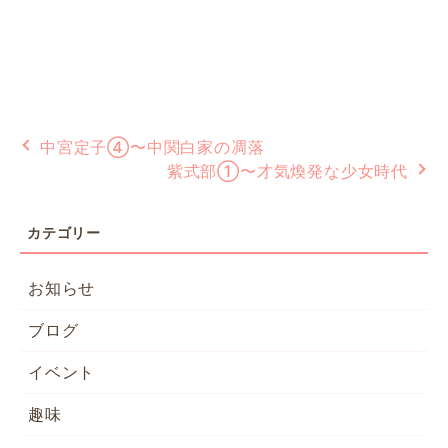
中宮定子④〜中関白家の凋落
紫式部①〜才気煥発な少女時代
お知らせ
ブログ
イベント
趣味