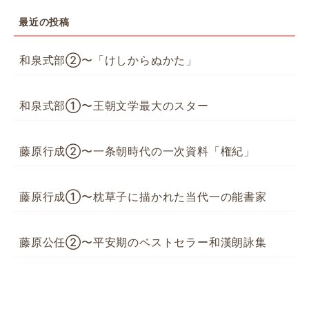
最近の投稿
和泉式部②〜「けしからぬかた」
和泉式部①〜王朝文学最大のスター
藤原行成②〜一条朝時代の一次資料「権紀」
藤原行成①〜枕草子に描かれた当代一の能書家
藤原公任②〜平安期のベストセラー和漢朗詠集