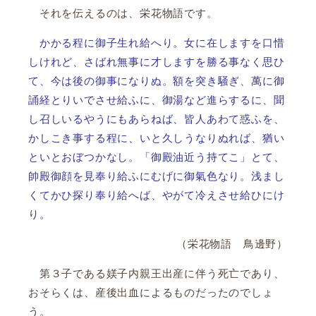
それを伝えるのは、栄花物語です。
かかる程に御子生れ給へり。女に在しますを口惜
しけれど、さばれ無事に才しますを勝る事なく思ひ
て、今は後の御事になりぬ。額を突き騒ぎ、萬に御
誦経とりいでさせ給ふに、御湯など進らするに、聞
し召しいるやうにもあらねば、皆人あわて惑ふを、
かしこき事する程に、いと久しうなりぬれば、猶い
といとおぼつかなし。「御殿油近う持てこ」とて、
帥殿御顔を見奉り給ふにむげに御氣色なり。浅まし
くてかひ探り奉り給へば、やがて冷えさせ給ひにけ
り。
（栄花物語 鳥邊野）
第３子である媄子内親王出産に伴う死亡であり、
おそらくは、産後出血によるものだったのでしょ
う。