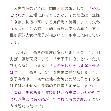
入内当時の定子は、関白
道隆
の娘として、「
やん
ごとなき
」立場にありましたが、その地位は、道隆
亡き後、長徳の変による兄伊周の凋落によって失わ
れました。この間、大納言藤原公季女の義子、右大
臣藤原顕光女の元子が相次いで一条帝に入内してい
ます。
しかし、一条帝の寵愛は変わりませんでした。例
えば、藤原実資による、「天下不甘心」といった批
判を余所に、つまり、「
人のそしりをもえ憚らせ給
はず
」、一条帝は、定子を内裏に呼び戻しました。
定子存命中、一条帝は他の女御との間に子どもを儲
けてはいません。長徳の変以降の定子は、まさに、
「
女御、更衣あまた候ひ給ひける中に、いとやむご
となき際にはあらぬが、すぐれて時めき給ふ
」とい
う状態だったのです。