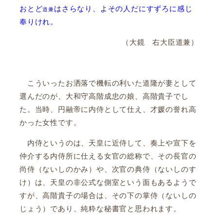
おとど
はさらなり、よその人だにすずろに感じ
道兼
奉りけれ。
（大鏡 右大臣道兼）
こういったお洒落で機転の利いた道隆が妻として
選んだのが、大和守高階成忠の娘、高階貴子でし
た。当時、円融帝に内侍として仕え、才媛の誉れ高
かった女性です。
内侍というのは、天皇に近侍して、奏上や宣下を
仲介する内侍所に仕える女官の総称で、その長官の
尚侍（ないしのかみ）や、次官の典侍（ないしのす
け）は、天皇の非公式な側室という面もあるようで
すが、高階貴子の場合は、その下の掌侍（ないしの
じょう）であり、純粋な秘書官と思われます。