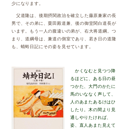
少になります。
父道隆は、後期摂関政治を確立した藤原兼家の長
男で、その弟に、粟田殿道兼、後の御堂関白道長が
います。もう一人の腹違いの弟が、右大将道綱。つ
まり、道綱母は、兼道の側室であり、若き日の道隆
も、蜻蛉日記にその姿を見せています。
かくなむと見つつ降
るほどに、ある日の昼
つかた、大門のかたに
馬のいななく声して、
人のあまたあるけはひ
したり。木の間より見
通しやりたければ、
姿、直人あまた見えて