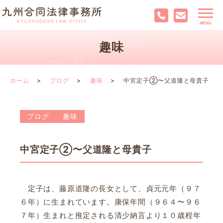
趣味
ホーム
ブログ
趣味
中宮定子②〜父道隆と母貴子
ブログ
趣味
中宮定子②〜父道隆と母貴子
定子は、藤原道隆の長女として、貞元元年（９７
６年）に生まれています。康保年間（９６４〜９６
７年）生まれと推定される清少納言より１０歳程年