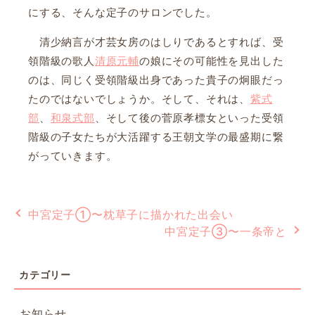
にする、そんな定子のサロンでした。
清少納言が才芸女房のはしりであるとすれば、受
領階級の歌人
清原元輔
の娘にその可能性を見出した
のは、同じく受領階級出身であった貴子の炯眼だっ
たのではないでしょうか。そして、それは、
紫式
部
、
和泉式部
、そして後の菅原孝標女といった受領
階級の子女たちが大活躍する王朝文学の最盛期に繋
がっていきます。
中宮定子①〜枕草子に描かれた出会い
中宮定子③〜一条帝と
お知らせ