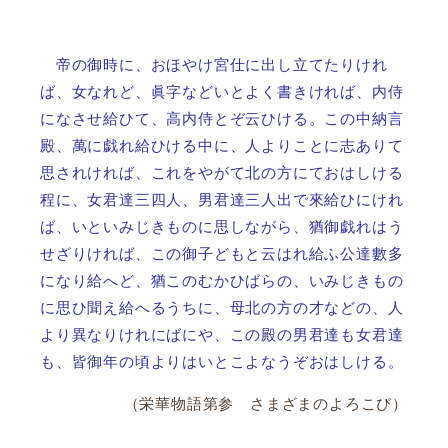
帝の御時に、おほやけ宮仕に出し立てたりけれ
ば、女なれど、眞字などいとよく書きければ、内侍
になさせ給ひて、高内侍とぞ云ひける。この中納言
殿、萬に戯れ給ひける中に、人よりことに志ありて
思されければ、これをやがて北の方にておはしける
程に、女君達三四人、男君達三人出で來給ひにけれ
ば、いといみじきものに思しながら、猶御戯れはう
せざりければ、この御子どもと云はれ給ふ公達數多
になり給へど、猶このむかひばらの、いみじきもの
に思ひ聞え給へるうちに、母北の方の才などの、人
より異なりけれにばにや、この殿の男君達も女君達
も、皆御年の頃よりはいとこよなうぞおはしける。
（栄華物語第参 さまざまのよろこび）