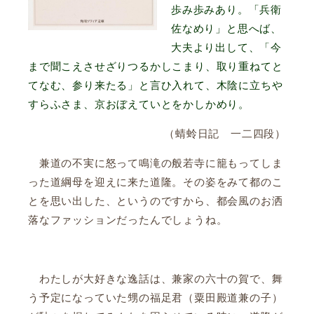
歩み歩みあり。「兵衛
佐なめり」と思へば、
大夫より出して、「今
まで聞こえさせざりつるかしこまり、取り重ねてと
てなむ、参り来たる」と言ひ入れて、木陰に立ちや
すらふさま、京おぼえていとをかしかめり。
（蜻蛉日記 一二四段）
兼道の不実に怒って鳴滝の般若寺に籠もってしま
った道綱母を迎えに来た道隆。その姿をみて都のこ
とを思い出した、というのですから、都会風のお洒
落なファッションだったんでしょうね。
わたしが大好きな逸話は、兼家の六十の賀で、舞
う予定になっていた甥の福足君（粟田殿道兼の子）