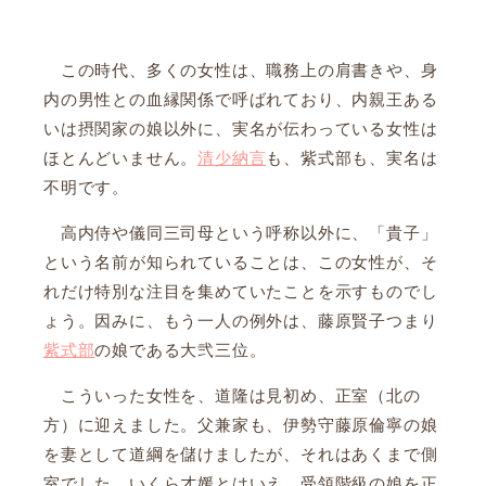
この時代、多くの女性は、職務上の肩書きや、身
内の男性との血縁関係で呼ばれており、内親王ある
いは摂関家の娘以外に、実名が伝わっている女性は
ほとんどいません。
清少納言
も、紫式部も、実名は
不明です。
高内侍や儀同三司母という呼称以外に、「貴子」
という名前が知られていることは、この女性が、そ
れだけ特別な注目を集めていたことを示すものでし
ょう。因みに、もう一人の例外は、藤原賢子つまり
紫式部
の娘である大弐三位。
こういった女性を、道隆は見初め、正室（北の
方）に迎えました。父兼家も、伊勢守藤原倫寧の娘
を妻として道綱を儲けましたが、それはあくまで側
室でした。いくら才媛とはいえ、受領階級の娘を正