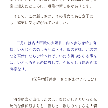
室に迎えたところに、道隆の新しさがあります。
そして、この新しさは、その長女である定子に
も、確実に受け継がれていました。
…二月には内大臣殿の大姫君、内へ参らせ給ふ有
様、いみじうののしらせ給へり。殿の有様、北の方
など宮仕にならひ給へれば、いたう奥ぶかなる事を
ば、いとわろきものに思して、今めかしう氣近き御
有様なり。
（栄華物語第参 さまざまのよろこび）
清少納言が出仕したのは、奥ゆかしさといった伝
統的な価値観よりも、新しさ、親しみやすさを大切