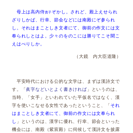
母上は高内侍
ぞかし。されど、殿上えせられ
貴子
ざりしかば、行幸、節会などには南殿にぞ参られ
し。それはまことしき文者にて、御前の作文には文
奉られしとはよ。少々のをのこには勝りてこそ聞こ
えはべりしか。
（大鏡 内大臣道隆）
平安時代における公的な文学は、まずは漢詩文で
す。「
眞字などいとよく書きければ
」というのは、
当時、「女手」といわれていた平仮名ではなく、漢
字を使いこなせる女性であったということ、「
それ
はまことしき文者にて、御前の作文には文奉られ
し
」というのは、漢学に優れ、行幸、節会といった
機会には、南殿（紫宸殿）に伺候して漢詩文を披露