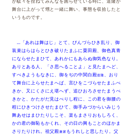
が駄々を捏ねてみんなを困らせている時に、道隆が
舞台に上がって甥と一緒に舞い、事態を収拾したと
いうものです。
…「あれは舞はじ」とて、びんづらひき乱り、御
装束はらはらとひき破りたまふに粟田殿、御色真青
にならせたまひて、あれかにもあらぬ御気色なり。
ありとある人、「さ思へることよ」と見たまへど、
すべきようもなきに、御をぢの中関白殿
、おり
道隆
て舞台に上らせたまへば、言ひをこづらせたまふべ
きか、又にくさにえ堪へず、追ひおろさせたまうべ
きかと、かたがだ見はべりし程に、この君を御腰の
程にひきつけさせたまひて、御手みづからいみじう
舞あせはまひたりしこそ、楽もまさりおもしろく、
かの君の御恥もかくれ、その日の興もことのほかま
さりたりけれ。祖父殿
もうれしと思したり。父
兼家