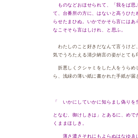
ものなどおほせられて、「我をば思ふ
て、台番所の方に、はないと高うひた
らせたまひぬ。いかでかそら言にはあ
なこそそら言はしけれ、と思ふ。
わたしのこと好きだなんて言うけど、
気でうろたえる清少納言の姿がとても
折悪しくクシャミをした人をうらめし
ら、浅緑の薄い紙に書かれた手紙が届
「 いかにしていかに知らまし偽りを
となむ、御けしきは」とあるに、めで
くままほしき。
薄さ濃さそれにもよらぬはなゆゑに