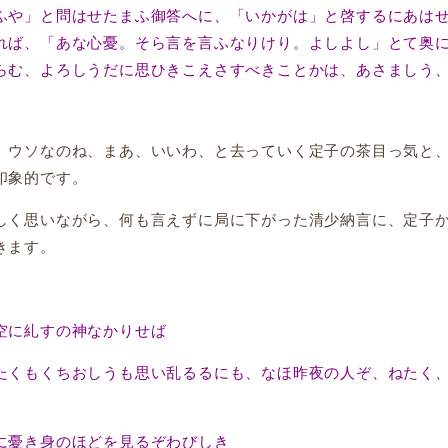
や」と問はせたまふ御答へに、「いかがは」と啓するにあは
れば、「あな心憂。そら言を言ふなりけり。よしよし」とて奥
らむ、よろしうだに思ひきこえさすべきことかは、あさましう
ウソなのね、まあ、いいわ、と去っていく定子の茶目っ気と
印象的です。
く思いながら、何も言えずに局に下がった清少納言に、定子
きます。
空に糺すの神なかりせば
たくもくちおしうも思い乱るるにも、なほ昨夜の人ぞ、ねたく
憂き身のほどを見るぞわびしき