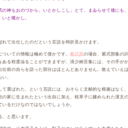
式の神もおのづから。いとかしこし」とて、まゐらせて後にも
、いと嘆かし。
れて出仕したのだという言説を時折見かけます。
についての情報は極めて僅かです。
紫式部
の場合、紫式部集の
をある程度辿ることができますが、清少納言集には、その手が
出仕前の自らを語った部分はほとんどありません。敢えていえ
らい。
て選ばれた、という言説には、おそらく文献的な根拠はなく
歌の家に生まれたという出自に加え、枕草子に鏤められた漢文
ているだけなのではないでしょうか。
る、と思います。