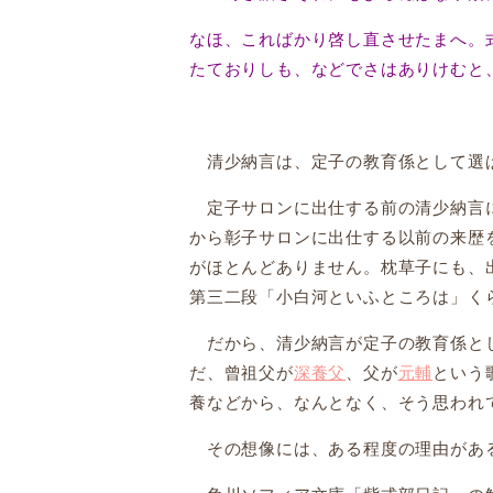
なほ、こればかり啓し直させたまへ。
たておりしも、などでさはありけむと
清少納言は、定子の教育係として選ば
定子サロンに出仕する前の清少納言
から彰子サロンに出仕する以前の来歴
がほとんどありません。枕草子にも、
第三二段「小白河といふところは」く
だから、清少納言が定子の教育係とし
だ、曾祖父が
深養父
、父が
元輔
という
養などから、なんとなく、そう思われ
その想像には、ある程度の理由があ