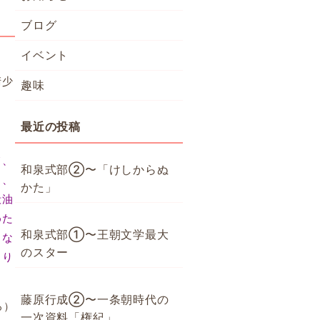
ブログ
イベント
清少
趣味
最近の投稿
て、
和泉式部②〜「けしからぬ
う、
かた」
殿油
めた
和泉式部①〜王朝文学最大
りな
のスター
もり
藤原行成②〜一条朝時代の
ろ）
一次資料「権紀」