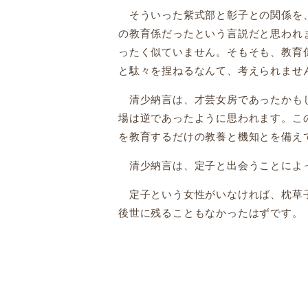
そういった紫式部と彰子との関係を、
の教育係だったという言説だと思われ
ったく似ていません。そもそも、教育
と駄々を捏ねるなんて、考えられませ
清少納言は、才芸女房であったかもし
場は逆であったように思われます。こ
を教育するだけの教養と機知とを備え
清少納言は、定子と出会うことによっ
定子という女性がいなければ、枕草子
後世に残ることもなかったはずです。