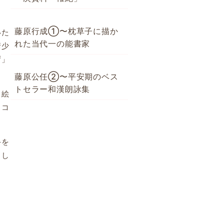
藤原行成①〜枕草子に描か
いた
れた当代一の能書家
清少
ず」
藤原公任②〜平安期のベス
トセラー和漢朗詠集
、絵
とコ
手を
まし