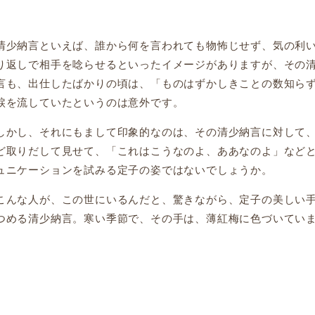
少納言といえば、誰から何を言われても物怖じせず、気の利
り返しで相手を唸らせるといったイメージがありますが、その
言も、出仕したばかりの頃は、「ものはずかしきことの数知ら
涙を流していたというのは意外です。
かし、それにもまして印象的なのは、その清少納言に対して
ど取りだして見せて、「これはこうなのよ、ああなのよ」など
ュニケーションを試みる定子の姿ではないでしょうか。
んな人が、この世にいるんだと、驚きながら、定子の美しい
つめる清少納言。寒い季節で、その手は、薄紅梅に色づいてい
。