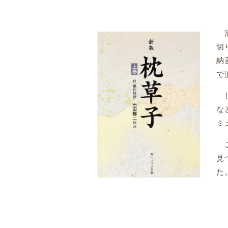
清
切
納
で
し
な
ミ
こ
見
た