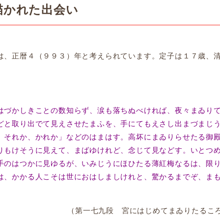
描かれた出会い
は、正暦４（９９３）年と考えられています。定子は１７歳、
づかしきことの数知らず、涙も落ちぬべければ、夜々まゐり
どと取り出でて見えさせたまふを、手にてもえさし出まづまじ
。それか、かれか」などのはまはす。高坏にまゐりらせたる御
りもけそうに見えて、まばゆけれど、念じて見などす。いとつ
手のはつかに見ゆるが、いみじうにほひたる薄紅梅なるは、限
は、かかる人こそは世におはしましけれと、驚かるまでぞ、ま
（第一七九段 宮にはじめてまゐりたるこ