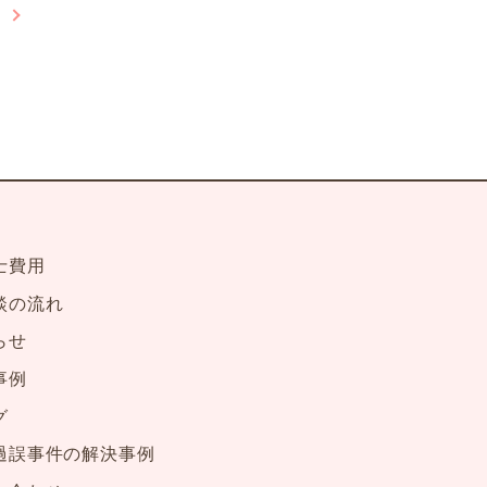
子
士費用
談の流れ
らせ
事例
グ
過誤事件の解決事例