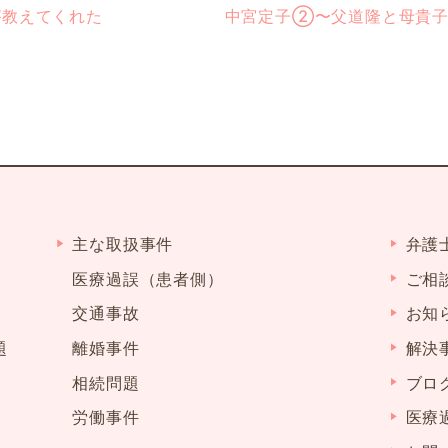
が教えてくれた
中宮定子②〜父道隆と母貴
主な取扱事件
弁護
医療過誤（患者側）
ご相
交通事故
お知
題
離婚事件
解決
相続問題
ブロ
労働事件
医療