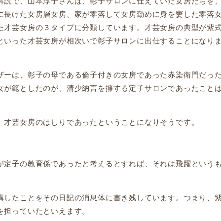
説で、山本淳子さんは、彰子サロンに仕えていた女房たちを
に長けた女房層女房、家が零落して女房勤めに身を窶した零落
た才芸女房の３タイプに分類しています。才芸女房の典型が紫
といった才芸女房が相次いで彰子サロンに出仕することになり
ーは、彰子の母である倫子付きの女房であった赤染衛門だっ
女が範としたのが、清少納言を擁する定子サロンであったこと
才芸女房のはしりであったということになりそうです。
定子の教育係であったと考えるとすれば、それは飛躍という
したことをその日記の消息体に書き残しています。つまり、
を担っていたといえます。