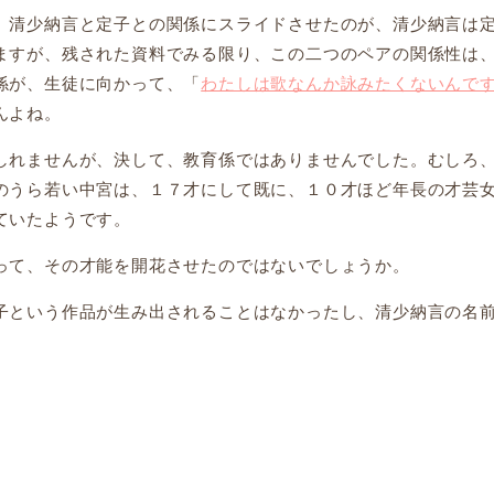
清少納言と定子との関係にスライドさせたのが、清少納言は
ますが、残された資料でみる限り、この二つのペアの関係性は
係が、生徒に向かって、「
わたしは歌なんか詠みたくないんで
んよね。
れませんが、決して、教育係ではありませんでした。むしろ
のうら若い中宮は、１７才にして既に、１０才ほど年長の才芸
ていたようです。
て、その才能を開花させたのではないでしょうか。
という作品が生み出されることはなかったし、清少納言の名